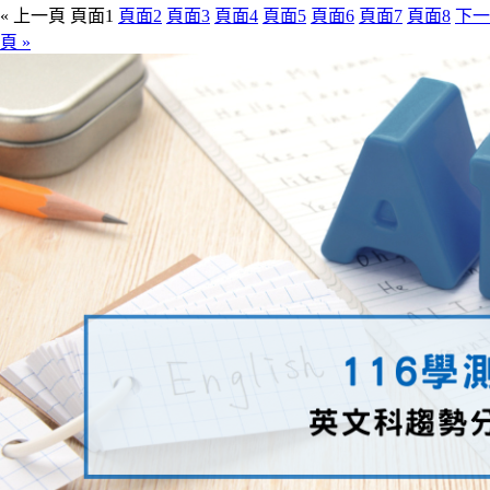
« 上一頁
頁面
1
頁面
2
頁面
3
頁面
4
頁面
5
頁面
6
頁面
7
頁面
8
下一
頁 »