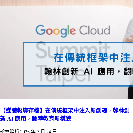
【媒體報導存檔】在傳統框架中注入新創魂，翰林創
新 AI 應用，翻轉教育新樣貌
翰林編輯
2026 年 7 月 24 日