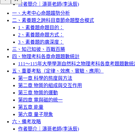
作者簡介｜濤哥老師(李泳辰)
一、大考中心命題趨勢分析
二、素養題之跨科目章節命題整合模式
1、素養題命題目的：
2、素養題命題方式：
3、素養題的廣深度：
三、知己知彼、百戰百勝
四、物理考科各章命題題數統計
111～115年大學學測自然科之物理考科各章考題題數統
五、重要考點（定律、效應、實驗、應用）
第一章 科學的態度與方法
第二章 物質的組成與交互作用
第三章 物質的運動
第四章 電與磁的統一
第五章 能量
第六章 量子現象
六、備考攻略
作者簡介｜濤哥老師(李泳辰)