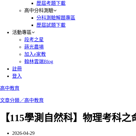
歷屆考題下載
高中分科測驗
分科測驗解題專區
歷屆試題下載
活動專區
段考之星
蒔光農場
加入e家教
翰林雲端Blog
註冊
登入
高中教育
文章分類／
高中教育
【115學測自然科】物理考科
2026-04-29