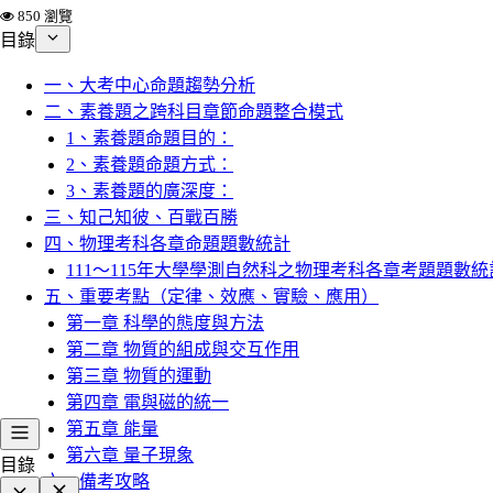
850 瀏覽
目錄
一、大考中心命題趨勢分析
二、素養題之跨科目章節命題整合模式
1、素養題命題目的：
2、素養題命題方式：
3、素養題的廣深度：
三、知己知彼、百戰百勝
四、物理考科各章命題題數統計
111～115年大學學測自然科之物理考科各章考題題數統
五、重要考點（定律、效應、實驗、應用）
第一章 科學的態度與方法
第二章 物質的組成與交互作用
第三章 物質的運動
第四章 電與磁的統一
第五章 能量
第六章 量子現象
目錄
六、備考攻略