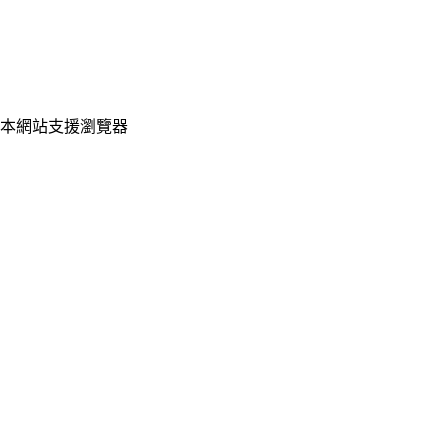
10:00~12:00
（限線上導師LINE@，加入line後請點選聯絡導師）
國定連續假日：
詳見
服務時間公告
本網站支援瀏覽器