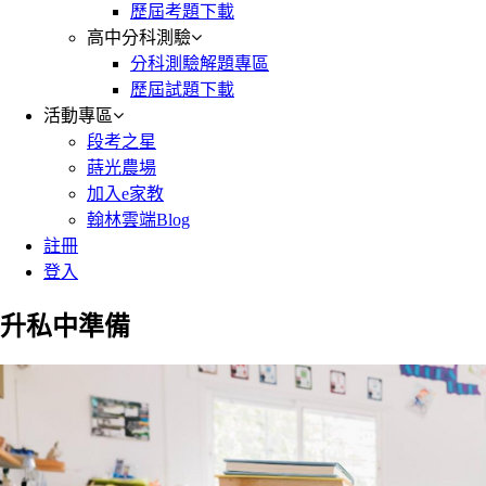
歷屆考題下載
高中分科測驗
分科測驗解題專區
歷屆試題下載
活動專區
段考之星
蒔光農場
加入e家教
翰林雲端Blog
註冊
登入
升私中準備