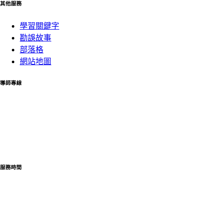
其他服務
學習關鍵字
勘誤故事
部落格
網站地圖
導師專線
02-82282575
可協助您處理客服、產品問題及相關課程諮詢與產品使用
的方式
如欲購買雲端學院課程請至課程購買或撥打導師專線
服務時間
星期一至五：
09:00~12:00
13:00~21:00
星期六至日：