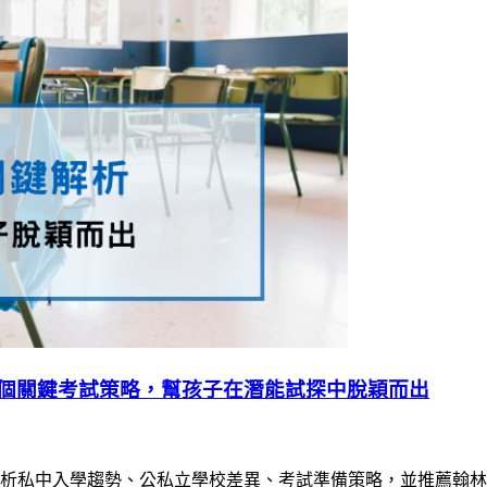
握4個關鍵考試策略，幫孩子在潛能試探中脫穎而出
析私中入學趨勢、公私立學校差異、考試準備策略，並推薦翰林