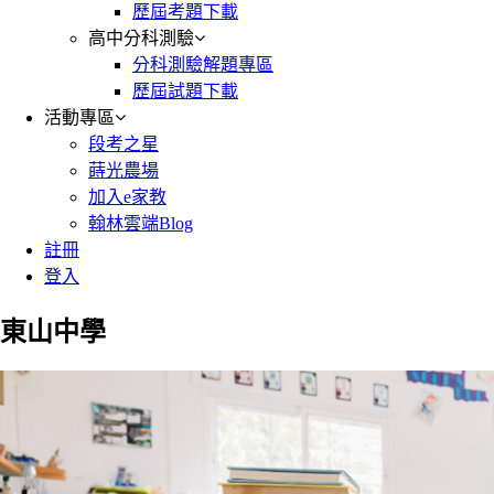
歷屆考題下載
高中分科測驗
分科測驗解題專區
歷屆試題下載
活動專區
段考之星
蒔光農場
加入e家教
翰林雲端Blog
註冊
登入
東山中學