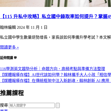
【115 升私中攻略】私立國中錄取率如何提升？掌
翰林編輯
2024 年 11 月 1 日
私立國中學生數量逆勢增長，家長該如何準備升學考試？本文解
閱讀更多 »
延伸閱讀 💬
116學測英文趨勢分析｜命題方向、高頻考點與準備方法整理
【媒體報導存檔】AI世代該如何學？翰林攜手大人小孩「相信
【媒體報導存檔】在傳統框架中注入新創魂，翰林創新 AI 應
推薦課程
搜尋