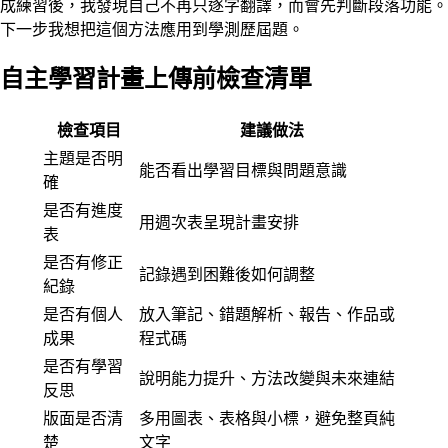
成練習後，我發現自己不再只逐字翻譯，而會先判斷段落功能。
下一步我想把這個方法應用到學測歷屆題。
自主學習計畫上傳前檢查清單
檢查項目
建議做法
主題是否明
能否看出學習目標與問題意識
確
是否有進度
用週次表呈現計畫安排
表
是否有修正
記錄遇到困難後如何調整
紀錄
是否有個人
放入筆記、錯題解析、報告、作品或
成果
程式碼
是否有學習
說明能力提升、方法改變與未來連結
反思
版面是否清
多用圖表、表格與小標，避免整頁純
楚
文字