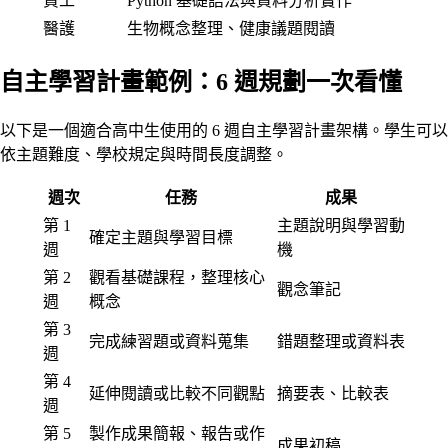
資工
Python 基礎語法與資料分析實作
醫護
生物概念整理、健康議題閱讀
自主學習計畫範例：6 週規劃一次看懂
以下是一個適合高中生使用的 6 週自主學習計畫架構。學生可以
依主題難度、學校規定與時間長度調整。
週次
任務
成果
第 1
主題說明與學習動
確定主題與學習目標
週
機
第 2
觀看基礎課程，整理核心
觀念筆記
週
概念
第 3
完成練習題或資料蒐集
錯題整理或資料表
週
第 4
延伸閱讀或比較不同觀點
摘要表、比較表
週
第 5
製作成果簡報、報告或作
成果初稿