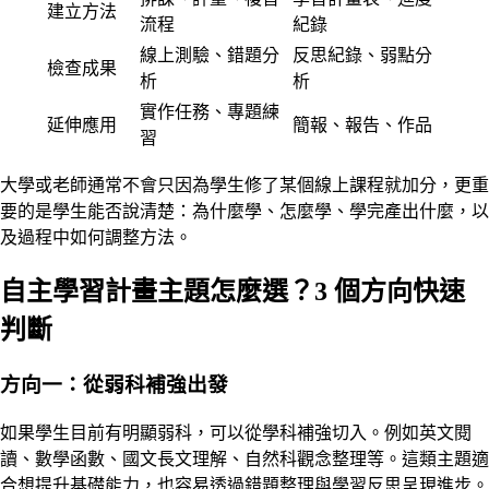
建立方法
流程
紀錄
線上測驗、錯題分
反思紀錄、弱點分
檢查成果
析
析
實作任務、專題練
延伸應用
簡報、報告、作品
習
大學或老師通常不會只因為學生修了某個線上課程就加分，更重
要的是學生能否說清楚：為什麼學、怎麼學、學完產出什麼，以
及過程中如何調整方法。
自主學習計畫主題怎麼選？3 個方向快速
判斷
方向一：從弱科補強出發
如果學生目前有明顯弱科，可以從學科補強切入。例如英文閱
讀、數學函數、國文長文理解、自然科觀念整理等。這類主題適
合想提升基礎能力，也容易透過錯題整理與學習反思呈現進步。