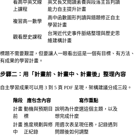
看高中英文線
英文長文閱讀素養與段落主旨判讀
上課程
能力自主提升計畫
高中函數圖形判讀與錯題修正自主
複習高一數學
學習計畫
台灣近代史事件脈絡整理與歷史思
觀看歷史課程
維建構計畫
標題不需要艱澀，但要讓人一眼看出這是一個有目標、有方法、
有成果的學習計畫。
步驟二：用「計畫前、計畫中、計畫後」整理內容
自主學習成果可以用 3 到 5 頁 PDF 呈現，架構建議分成三段。
階段
應包含內容
寫作重點
計畫
動機與預期目
說明為什麼選這個主題，以及
前
標
想完成什麼
計畫
進度規劃與修
用週次表呈現任務，記錄遇到
中
正紀錄
問題後如何調整