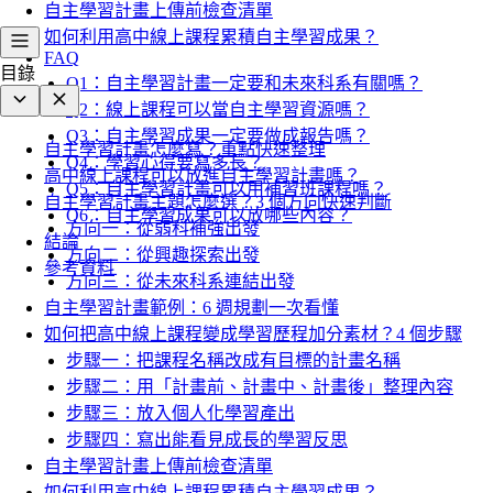
自主學習計畫上傳前檢查清單
如何利用高中線上課程累積自主學習成果？
FAQ
目錄
Q1：自主學習計畫一定要和未來科系有關嗎？
Q2：線上課程可以當自主學習資源嗎？
Q3：自主學習成果一定要做成報告嗎？
自主學習計畫怎麼寫？重點快速整理
Q4：學習心得要寫多長？
高中線上課程可以放進自主學習計畫嗎？
Q5：自主學習計畫可以用補習班課程嗎？
自主學習計畫主題怎麼選？3 個方向快速判斷
Q6：自主學習成果可以放哪些內容？
方向一：從弱科補強出發
結論
方向二：從興趣探索出發
參考資料
方向三：從未來科系連結出發
自主學習計畫範例：6 週規劃一次看懂
如何把高中線上課程變成學習歷程加分素材？4 個步驟
步驟一：把課程名稱改成有目標的計畫名稱
步驟二：用「計畫前、計畫中、計畫後」整理內容
步驟三：放入個人化學習產出
步驟四：寫出能看見成長的學習反思
自主學習計畫上傳前檢查清單
如何利用高中線上課程累積自主學習成果？