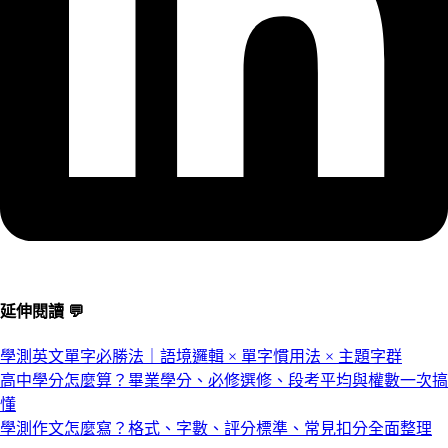
延伸閱讀 💬
學測英文單字必勝法｜語境邏輯 × 單字慣用法 × 主題字群
高中學分怎麼算？畢業學分、必修選修、段考平均與權數一次搞
懂
學測作文怎麼寫？格式、字數、評分標準、常見扣分全面整理