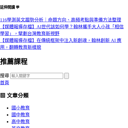
延伸閱讀 💬
116學測英文趨勢分析｜命題方向、高頻考點與準備方法整理
【媒體報導存檔】AI世代該如何學？翰林攜手大人小孩「相信
學習」，擘劃台灣教育新視野
【媒體報導存檔】在傳統框架中注入新創魂，翰林創新 AI 應
用，翻轉教育新樣貌
推薦課程
搜尋
首頁
▧ 文章分類
國小教育
國中教育
高中教育