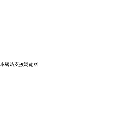
星期一至五：
09:00~12:00
13:00~21:00
星期六至日：
10:00~12:00
（限線上導師LINE@，加入line後請點選聯絡導師）
國定連續假日：
詳見
服務時間公告
本網站支援瀏覽器