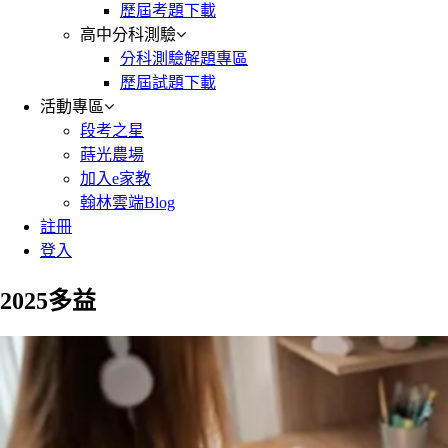
歷屆考題下載
高中分科測驗
分科測驗解題專區
歷屆試題下載
活動專區
段考之星
蒔光農場
加入e家教
翰林雲端Blog
註冊
登入
2025多益