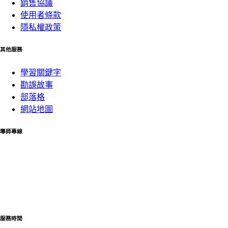
銷售協議
使用者條款
隱私權政策
其他服務
學習關鍵字
勘誤故事
部落格
網站地圖
導師專線
02-82282575
可協助您處理客服、產品問題及相關課程諮詢與產品使用
的方式
如欲購買雲端學院課程請至課程購買或撥打導師專線
服務時間