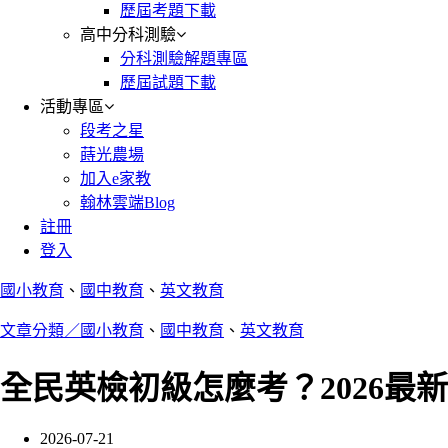
歷屆考題下載
高中分科測驗
分科測驗解題專區
歷屆試題下載
活動專區
段考之星
蒔光農場
加入e家教
翰林雲端Blog
註冊
登入
國小教育
、
國中教育
、
英文教育
文章分類／
國小教育
、
國中教育
、
英文教育
全民英檢初級怎麼考？2026
2026-07-21