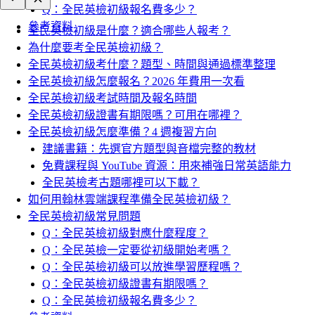
Q：全民英檢初級報名費多少？
參考資料
全民英檢初級是什麼？適合哪些人報考？
為什麼要考全民英檢初級？
全民英檢初級考什麼？題型、時間與通過標準整理
全民英檢初級怎麼報名？2026 年費用一次看
全民英檢初級考試時間及報名時間
全民英檢初級證書有期限嗎？可用在哪裡？
全民英檢初級怎麼準備？4 週複習方向
建議書籍：先選官方題型與音檔完整的教材
免費課程與 YouTube 資源：用來補強日常英語能力
全民英檢考古題哪裡可以下載？
如何用翰林雲端課程準備全民英檢初級？
全民英檢初級常見問題
Q：全民英檢初級對應什麼程度？
Q：全民英檢一定要從初級開始考嗎？
Q：全民英檢初級可以放進學習歷程嗎？
Q：全民英檢初級證書有期限嗎？
Q：全民英檢初級報名費多少？