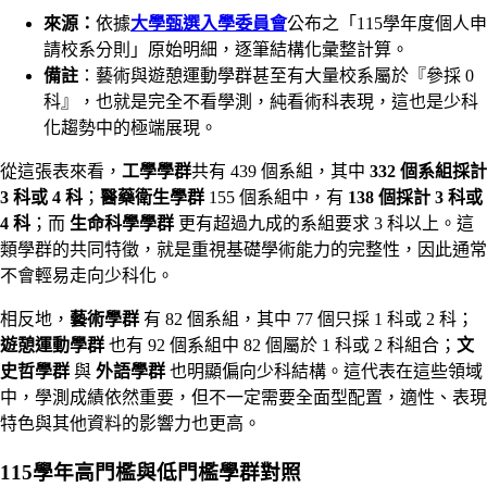
來源：
依據
大學甄選入學委員會
公布之「115學年度個人申
請校系分則」原始明細，逐筆結構化彙整計算。
備註
：藝術與遊憩運動學群甚至有大量校系屬於『參採 0
科』，也就是完全不看學測，純看術科表現，這也是少科
化趨勢中的極端展現。
從這張表來看，
工學學群
共有 439 個系組，其中
332 個系組採計
3 科或 4 科
；
醫藥衛生學群
155 個系組中，有
138 個採計 3 科或
4 科
；而
生命科學學群
更有超過九成的系組要求 3 科以上。這
類學群的共同特徵，就是重視基礎學術能力的完整性，因此通常
不會輕易走向少科化。
相反地，
藝術學群
有 82 個系組，其中 77 個只採 1 科或 2 科；
遊憩運動學群
也有 92 個系組中 82 個屬於 1 科或 2 科組合；
文
史哲學群
與
外語學群
也明顯偏向少科結構。這代表在這些領域
中，學測成績依然重要，但不一定需要全面型配置，適性、表現
特色與其他資料的影響力也更高。
115學年高門檻與低門檻學群對照