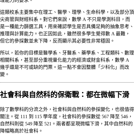
理能力的要求。
這類校系主要集中在理工、醫學、理學、生命科學，以及部分頂
尖商管與財經科系。對它們來說，數學 A 不只是學測科目，而
是一種能力篩選工具，用來確認學生是否具備足夠的抽象思考、
推理與計算能力。也正因如此，雖然很多學生覺得數 A 最難，
但它的參採數並未下降，反而顯示其必要性非常穩固。
所以，若你的目標是醫學系、牙醫系、藥學系、工程類科、數理
相關科系，甚至部分重視量化能力的經濟或財金科系，數學 A
幾乎還是不可或缺的門票。這一點不會因整體「少科化」而改
變。
社會科與自然科的保衛戰：都在微幅下滑
除了數學科的分流之外，社會科與自然科的參採變化，也很值得
關注。從 111 到 115 學年度，社會科的參採數從 567 降至 546，
自然科則從 549 降至 521。兩者都呈現微幅下滑，其中自然科的
降幅略高於社會科。