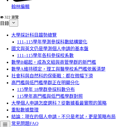
翰林編輯
322 瀏覽
目錄
大學採計科目趨勢總覽
111–115學年學測參採科數結構變化
國文與英文仍是學測個人申請的基本盤
111–115學年各科參採校系數
數學B崛起，成為文組與商管學群的新門檻
數學A維持穩定，理工與醫學校系門檻依舊清楚
社會科與自然科的保衛戰：都在微幅下滑
高門檻與低門檻學群正在明顯分化
115學年 18學群參採科數分布
115學年高門檻與低門檻學群對照
大學個人申請怎麼選科？從數據看最實際的策略
重點數據整理
結論：現在的個人申請，不只是考試，更是策略布局
常見問題FAQ