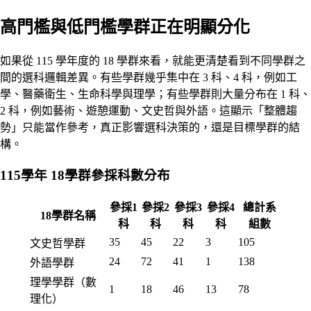
高門檻與低門檻學群正在明顯分化
如果從 115 學年度的 18 學群來看，就能更清楚看到不同學群之
間的選科邏輯差異。有些學群幾乎集中在 3 科、4 科，例如工
學、醫藥衛生、生命科學與理學；有些學群則大量分布在 1 科、
2 科，例如藝術、遊憩運動、文史哲與外語。這顯示「整體趨
勢」只能當作參考，真正影響選科決策的，還是目標學群的結
構。
115學年 18學群參採科數分布
參採1
參採2
參採3
參採4
總計系
18學群名稱
科
科
科
科
組數
35
45
22
3
105
文史哲學群
24
72
41
1
138
外語學群
理學學群（數
1
18
46
13
78
理化）