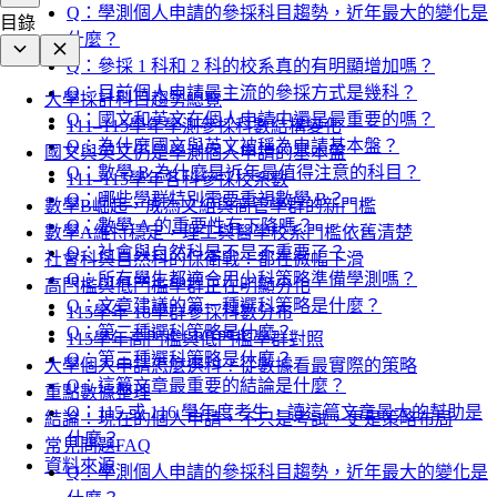
Q：學測個人申請的參採科目趨勢，近年最大的變化是
目錄
什麼？
Q：參採 1 科和 2 科的校系真的有明顯增加嗎？
Q：目前個人申請最主流的參採方式是幾科？
大學採計科目趨勢總覽
Q：國文和英文在個人申請中還是最重要的嗎？
111–115學年學測參採科數結構變化
Q：為什麼國文與英文被稱為申請基本盤？
國文與英文仍是學測個人申請的基本盤
Q：數學 B 為什麼是近年最值得注意的科目？
111–115學年各科參採校系數
Q：哪些學群特別需要重視數學 B？
數學B崛起，成為文組與商管學群的新門檻
Q：數學 A 的重要性有下降嗎？
數學A維持穩定，理工與醫學校系門檻依舊清楚
Q：社會與自然科是不是不重要了？
社會科與自然科的保衛戰：都在微幅下滑
Q：所有學生都適合用少科策略準備學測嗎？
高門檻與低門檻學群正在明顯分化
Q：文章建議的第一種選科策略是什麼？
115學年 18學群參採科數分布
Q：第二種選科策略是什麼？
115學年高門檻與低門檻學群對照
Q：第三種選科策略是什麼？
大學個人申請怎麼選科？從數據看最實際的策略
Q：這篇文章最重要的結論是什麼？
重點數據整理
Q：115 或 116 學年度考生，讀這篇文章最大的幫助是
結論：現在的個人申請，不只是考試，更是策略布局
什麼？
常見問題FAQ
資料來源
Q：學測個人申請的參採科目趨勢，近年最大的變化是