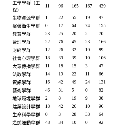
工學學群（工
11
96
165
167
439
程）
1
22
55
19
97
生物資源學群
0
17
64
74
155
醫藥衛生學群
23
25
20
2
70
教育學群
22
76
45
23
166
管理學群
12
26
32
19
89
財經學群
18
39
39
10
106
社會心理學群
11
18
15
3
47
大眾傳播學群
14
19
22
11
66
法政學群
16
42
49
24
131
資訊學群
46
31
5
0
82
藝術學群
2
8
19
9
38
地球環境學群
18
42
26
10
96
建築設計學群
0
3
28
33
64
生命科學學群
48
34
10
0
92
遊憩運動學群