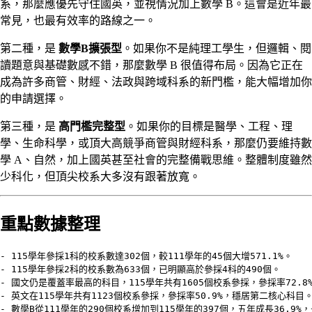
系，那麼應優先守住國英，並視情況加上數學 B。這會是近年最
常見，也最有效率的路線之一。
第二種，是
數學B擴張型
。如果你不是純理工學生，但邏輯、閱
讀題意與基礎數感不錯，那麼數學 B 很值得布局。因為它正在
成為許多商管、財經、法政與跨域科系的新門檻，能大幅增加你
的申請選擇。
第三種，是
高門檻完整型
。如果你的目標是醫學、工程、理
學、生命科學，或頂大高競爭商管與財經科系，那麼仍要維持數
學 A、自然，加上國英甚至社會的完整備戰思維。整體制度雖然
少科化，但頂尖校系大多沒有跟著放寬。
重點數據整理
- 115學年參採1科的校系數達302個，較111學年的45個大增571.1%。

- 115學年參採2科的校系數為633個，已明顯高於參採4科的490個。

- 國文仍是覆蓋率最高的科目，115學年共有1605個校系參採，參採率72.8%
- 英文在115學年共有1123個校系參採，參採率50.9%，穩居第二核心科目。
- 數學B從111學年的290個校系增加到115學年的397個，五年成長36.9%