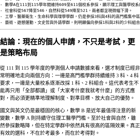
- 數學A在111到115學年間維持609至611個校系參採，顯示理工與醫學校
- 社會科從567降至546，自然科從549降至521，兩者都呈現微幅下滑。

- 工學、醫藥衛生、生命科學與理學學群，仍是參採3科與4科的高門檻集中區
- 藝術、遊憩運動、文史哲與外語學群，則明顯偏向參採1科與2科的少科組
結論：現在的個人申請，不只是考試，更
是策略布局
從 111 到 115 學年度的學測個人申請數據來看，選才制度已經非
常明確地走向兩個方向：一邊是高門檻學群持續維持 3 科、4 科
要求，一邊是大量校系逐漸改採 1 科、2 科組合。這代表考生不
能再只用「全部都讀」或「大家考什麼我就考什麼」的方式應
對，而必須更精準地理解制度、對準目標、放大自己的優勢。
國文與英文仍是最穩固的核心，數學 B 是近年最值得注意的新
變數，數學 A 則持續守住理工醫學門檻。至於社會與自然，雖
然參採數略降，但在特定學群中依然具有很高的區隔效果。真正
有效的選科，不在於考最多，而在於考得對。