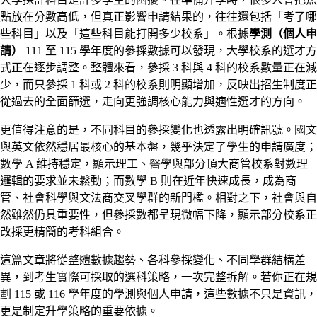
點放在分數高低，但真正影響申請結果的，往往還包括「考了哪
些科目」以及「這些科目能打開多少校系」。根據
學測（個人申
請）
111 至 115 學年度的參採數據可以發現，大學校系的選才方
式正在逐步調整。整體來看，參採 3 科與 4 科的校系數量正在減
少，而只參採 1 科或 2 科的校系則明顯增加，反映出招生制度正
從過去的全面篩選，走向更強調核心能力與適性選才的方向。
更值得注意的是，不同科目的參採變化也透露出明確訊號。國文
與英文依然穩居最核心的基本盤，幾乎決定了學生的申請廣度；
數學 A 維持穩定，顯示理工、醫學與部分頂大商管校系對數理
邏輯的要求並未鬆動；而數學 B 則在近年快速成長，成為商
管、社會科學與文法商交叉學群的新門檻。相對之下，社會與自
然雖然仍具重要性，但參採數都呈現微幅下降，顯示部分校系正
改採更精簡的考科組合。
這篇文章將從整體數據趨勢、各科參採變化、不同學群結構差
異，到考生實際可採取的選科策略，一次完整拆解。若你正在規
劃 115 或 116 學年度的學測與個人申請，這些數據不只是資訊，
更是制定升學策略的重要依據。