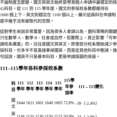
不論制度怎麼變，國文與英文始終是學測個人申請中最穩定的核
心科目。從 111 到 115 學年度，國文的參採校系數都維持在
1600 個上下，英文則穩定在 1100 個以上，顯示這兩科在申請制
度中幾乎沒有被取代的空間。
這對學生來說非常重要。因為很多人會誤以為，選科策略的關鍵
只在數學 A、數學 B、社會或自然，但實際上，真正影響「可申
請校系廣度」的，往往是國文與英文。即使部分校系開始減少參
採科目，也多半不是直接拿掉國英，而是從其他科目中刪減。換
句話說，國英不只是基本科目，更是申請版圖的底座。
111–115學年各科參採校系數
115學
111
112
113
114
115
科
年參
111→115變化
學年
學年
學年
學年
學年
目
採率
國
1644
1621
1601
1640
1605
72.8%
-39（-2.4%）
文
英
1146
1134
1130
1150
1123
50.9%
-23（-2.0%）