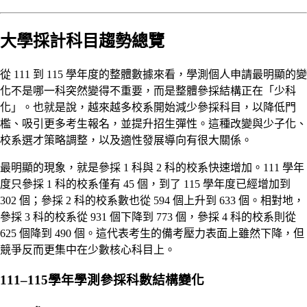
大學採計科目趨勢總覽
從 111 到 115 學年度的整體數據來看，學測個人申請最明顯的變
化不是哪一科突然變得不重要，而是整體參採結構正在「少科
化」。也就是說，越來越多校系開始減少參採科目，以降低門
檻、吸引更多考生報名，並提升招生彈性。這種改變與少子化、
校系選才策略調整，以及適性發展導向有很大關係。
最明顯的現象，就是參採 1 科與 2 科的校系快速增加。111 學年
度只參採 1 科的校系僅有 45 個，到了 115 學年度已經增加到
302 個；參採 2 科的校系數也從 594 個上升到 633 個。相對地，
參採 3 科的校系從 931 個下降到 773 個，參採 4 科的校系則從
625 個降到 490 個。這代表考生的備考壓力表面上雖然下降，但
競爭反而更集中在少數核心科目上。
111–115學年學測參採科數結構變化