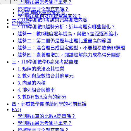
學測數B最常考哪些單元？
選擇題需要全部寫完嗎？
116學測數B重點搶先看
學測數B如何安排複習最有效？
一、116學測數B考試資訊與測驗內容
延伸閱讀
二、116學測數B趨勢分析：近年考題有哪些變化？
趨勢一：數B難度逐年提高，與數A差距逐漸縮小
趨勢二：第二冊仍是歷年出題比重最高的範圍
趨勢三：混合題已成固定題型，不要輕易放棄非選題
趨勢四：素養題增加，閱讀理解能力成為得分關鍵
三、116學測數學B高頻考點整理
1. 矩陣的乘法及其性質
2. 數列與級數結合其他單元
3. 向量的內積
4. 排列組合與機率
5. 數B有數A沒有的部分
四、郭威數學團隊給同學的考前建議
FAQ
學測數B真的比數A簡單嗎？
學測數B最常考哪些單元？
選擇題需要全部寫完嗎？