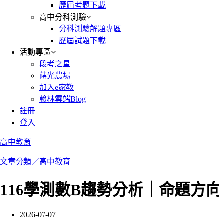
歷屆考題下載
高中分科測驗
分科測驗解題專區
歷屆試題下載
活動專區
段考之星
蒔光農場
加入e家教
翰林雲端Blog
註冊
登入
高中教育
文章分類／
高中教育
116學測數B趨勢分析｜命題
2026-07-07