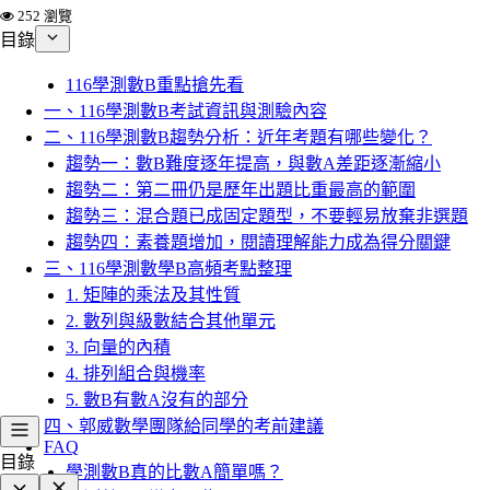
252 瀏覽
目錄
116學測數B重點搶先看
一、116學測數B考試資訊與測驗內容
二、116學測數B趨勢分析：近年考題有哪些變化？
趨勢一：數B難度逐年提高，與數A差距逐漸縮小
趨勢二：第二冊仍是歷年出題比重最高的範圍
趨勢三：混合題已成固定題型，不要輕易放棄非選題
趨勢四：素養題增加，閱讀理解能力成為得分關鍵
三、116學測數學B高頻考點整理
1. 矩陣的乘法及其性質
2. 數列與級數結合其他單元
3. 向量的內積
4. 排列組合與機率
5. 數B有數A沒有的部分
四、郭威數學團隊給同學的考前建議
FAQ
目錄
學測數B真的比數A簡單嗎？