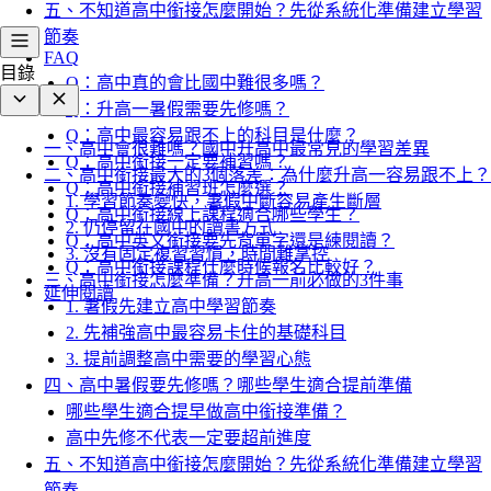
五、不知道高中銜接怎麼開始？先從系統化準備建立學習
節奏
FAQ
目錄
Q：高中真的會比國中難很多嗎？
Q：升高一暑假需要先修嗎？
Q：高中最容易跟不上的科目是什麼？
一、高中會很難嗎？國中升高中最常見的學習差異
Q：高中銜接一定要補習嗎？
二、高中銜接最大的3個落差：為什麼升高一容易跟不上？
Q：高中銜接補習班怎麼選？
1. 學習節奏變快，暑假中斷容易產生斷層
Q：高中銜接線上課程適合哪些學生？
2. 仍停留在國中的讀書方式
Q：高中英文銜接要先背單字還是練閱讀？
3. 沒有固定複習習慣，時間難掌控
Q：高中銜接課程什麼時候報名比較好？
三、高中銜接怎麼準備？升高一前必做的3件事
延伸閱讀
1. 暑假先建立高中學習節奏
2. 先補強高中最容易卡住的基礎科目
3. 提前調整高中需要的學習心態
四、高中暑假要先修嗎？哪些學生適合提前準備
哪些學生適合提早做高中銜接準備？
高中先修不代表一定要超前進度
五、不知道高中銜接怎麼開始？先從系統化準備建立學習
節奏