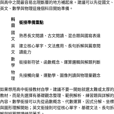
與高中之間最容易出現斷層的地方補起來。建議可以先從國文、
英文、數學與物理這幾個科目開始準備。
科
銜接準備重點
目
國
熟悉長文閱讀、古文閱讀、混合題與國寫表達
文
英
建立核心單字、文法應用、長句拆解與篇章閱
文
讀能力
數
銜接新符號、函數概念、運算邏輯與解題判斷
學
物
先接觸向量、運動學、圖像判讀與物理量觀念
理
如果想用高中銜接教材自學，建議不要一開始就選太難或太厚的
教材，而是先選擇有基礎觀念整理、範例解析、練習題與詳解的
內容。數學銜接可以先從函數概念、代數運算、因式分解、坐標
與圖形理解開始；英文銜接則可從核心單字、基礎文法、長句拆
解與短篇閱讀練習著手。