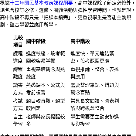
根據
十二年國民基本教育課程綱要
，高中課程除了部定必修外，
還包含校訂必修、選修、團體活動與彈性學習時間。也就是說，
高中階段不再只是「把課本讀完」，更重視學生是否能主動規
劃、整合學習並應用所學。
比較
國中階段
高中階段
項目
課程
進度較緩，段考範
進度快，單元連結緊
進度
圍較容易掌握
密，段考範圍更廣
課程
重視基礎觀念與熟
重視推論、整合、表達
難度
練度
與應用
讀書
熟悉課本、公式與
需要整理筆記、錯題與
方式
考前複習
觀念盲點
考試
題目較直觀，題型
常見長文閱讀、圖表判
方式
較固定
讀與跨概念整合
自主
老師與家長提醒較
學生需要更主動安排進
學習
多
度與複習