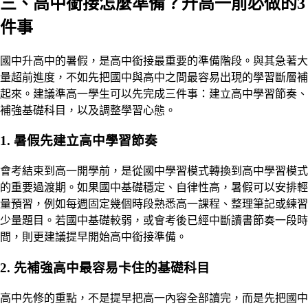
三、高中銜接怎麼準備？升高一前必做的3
件事
國中升高中的暑假，是高中銜接最重要的準備階段。與其急著大
量超前進度，不如先把國中與高中之間最容易出現的學習斷層補
起來。建議準高一學生可以先完成三件事：建立高中學習節奏、
補強基礎科目，以及調整學習心態。
1. 暑假先建立高中學習節奏
會考結束到高一開學前，是從國中學習模式轉換到高中學習模式
的重要過渡期。如果國中基礎穩定、自律性高，暑假可以安排輕
量預習，例如每週固定幾個時段熟悉高一課程、整理筆記或練習
少量題目。若國中基礎較弱，或會考後已經中斷讀書節奏一段時
間，則更建議提早開始高中銜接準備。
2. 先補強高中最容易卡住的基礎科目
高中先修的重點，不是提早把高一內容全部讀完，而是先把國中