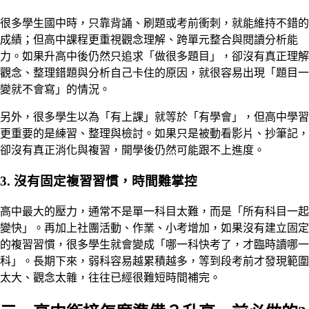
很多學生國中時，只靠背誦、刷題或考前衝刺，就能維持不錯的
成績；但高中課程更重視觀念理解、跨單元整合與閱讀分析能
力。如果升高中後仍然只追求「做很多題目」，卻沒有真正理解
觀念、整理錯題與分析自己卡住的原因，就很容易出現「題目一
變就不會寫」的情況。
另外，很多學生以為「有上課」就等於「有學會」，但高中學習
更重要的是練習、整理與檢討。如果只是被動看影片、抄筆記，
卻沒有真正消化與複習，開學後仍然可能跟不上進度。
3. 沒有固定複習習慣，時間難掌控
高中最大的壓力，通常不是單一科目太難，而是「所有科目一起
變快」。再加上社團活動、作業、小考增加，如果沒有建立固定
的複習習慣，很多學生就會變成「哪一科快考了，才臨時讀哪一
科」。長期下來，弱科容易越累積越多，等到段考前才發現範圍
太大、觀念太雜，往往已經很難短時間補完。