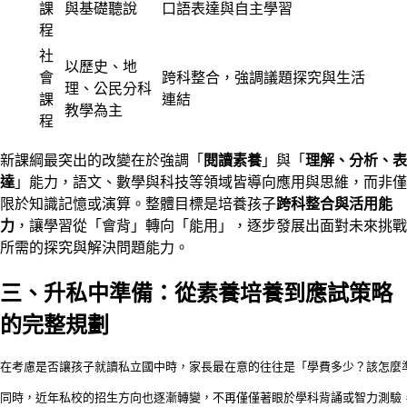
課
與基礎聽說
口語表達與自主學習
程
社
以歷史、地
會
跨科整合，強調議題探究與生活
理、公民分科
課
連結
教學為主
程
新課綱最突出的改變在於強調「
閱讀素養
」與「
理解、分析、表
達
」能力，語文、數學與科技等領域皆導向應用與思維，而非僅
限於知識記憶或演算。整體目標是培養孩子
跨科整合與活用能
力
，讓學習從「會背」轉向「能用」，逐步發展出面對未來挑戰
所需的探究與解決問題能力。
三、升私中準備：從素養培養到應試策略
的完整規劃
在考慮是否讓孩子就讀私立國中時，家長最在意的往往是「學費多少？該怎麼
同時，近年私校的招生方向也逐漸轉變，不再僅僅著眼於學科背誦或智力測驗