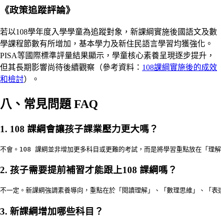
《政策追蹤評論》
若以108學年度入學學童為追蹤對象，新課綱實施後國語文及數
學課程節數有所增加，基本學力及新住民語言學習均獲強化。
PISA等國際標準評量結果顯示，學童核心素養呈現逐步提升，
但其長期影響尚待後續觀察（參考資料：
108課綱實施後的成效
和檢討
）。
八、
常見問題 FAQ
1. 108 課綱會讓孩子課業壓力更大嗎？
不會。108 課綱並非增加更多科目或更難的考試，而是將學習重點放在「理
2. 孩子需要提前補習才能跟上108 課綱嗎？
不一定。新課綱強調素養導向，重點在於「閱讀理解」、「數理思維」、「表
3. 新課綱增加哪些科目？