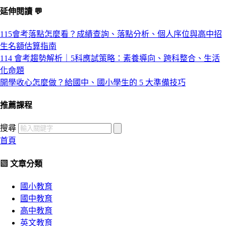
延伸閱讀 💬
115會考落點怎麼看？成績查詢、落點分析、個人序位與高中招
生名額估算指南
114 會考趨勢解析｜5科應試策略：素養導向、跨科整合、生活
化命題
開學收心怎麼做？給國中、國小學生的 5 大準備技巧
推薦課程
搜尋
首頁
▧ 文章分類
國小教育
國中教育
高中教育
英文教育