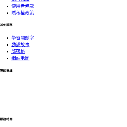
使用者條款
隱私權政策
其他服務
學習關鍵字
勘誤故事
部落格
網站地圖
導師專線
02-82282575
可協助您處理客服、產品問題及相關課程諮詢與產品使用
的方式
如欲購買雲端學院課程請至課程購買或撥打導師專線
服務時間