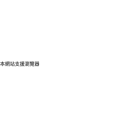
星期一至五：
09:00~12:00
13:00~21:00
星期六至日：
10:00~12:00
（限線上導師LINE@，加入line後請點選聯絡導師）
國定連續假日：
詳見
服務時間公告
本網站支援瀏覽器